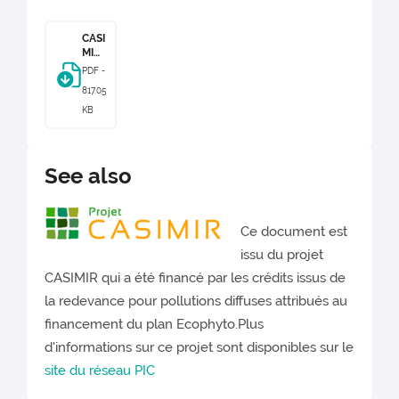
CASI
MIR_
Prot
PDF -
ocol
817.05
e_a
dve
KB
ntic
e_cu
ltur
es_l
See also
ègu
mièr
es_V
2
Ce document est
issu du projet
CASIMIR qui a été financé par les crédits issus de
la redevance pour pollutions diffuses attribués au
financement du plan Ecophyto.Plus
d'informations sur ce projet sont disponibles sur le
site du réseau PIC