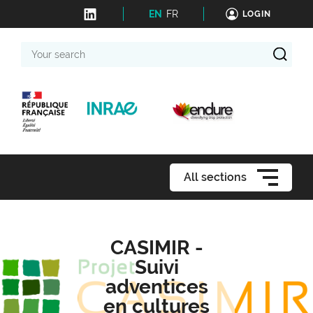
EN
FR
LOGIN
Your
search
All sections
CASIMIR -
Suivi
adventices
en cultures