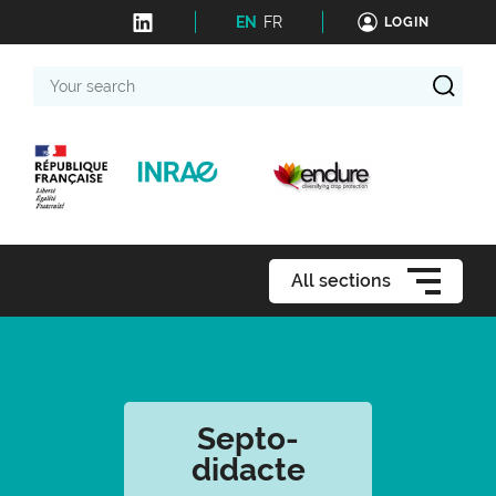
EN
FR
LOGIN
Your
search
All sections
Septo-
didacte