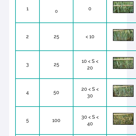
1
0
0
2
25
< 10
10 < S <
3
25
20
20 < S <
4
50
30
30 < S <
5
100
40