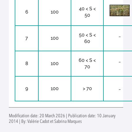
40 < S <
6
100
50
50 < S <
7
100
˜
60
60 < S <
8
100
˜
70
9
100
> 70
˜
Modification date: 20 March 2026 | Publication date: 10 January
2014 | By: Valérie Cadot et Sabrina Marques